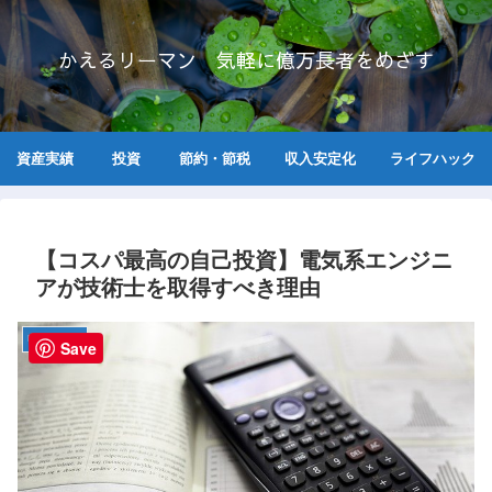
かえるリーマン 気軽に億万長者をめざす
資産実績
投資
節約・節税
収入安定化
ライフハック
【コスパ最高の自己投資】電気系エンジニ
アが技術士を取得すべき理由
収入安定化
Save