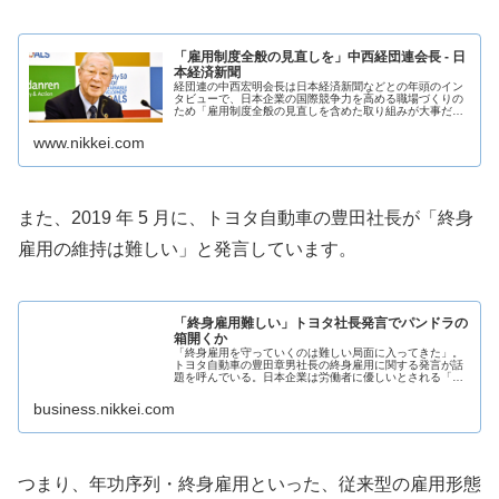
「雇用制度全般の見直しを」中西経団連会長 - 日
本経済新聞
経団連の中西宏明会長は日本経済新聞などとの年頭のイン
タビューで、日本企業の国際競争力を高める職場づくりの
ため「雇用制度全般の見直しを含めた取り組みが大事だ」
と語った。デジタル革命に対応する具体的な行動力が問わ
れるとの考えも示した。詳しい発言...
www.nikkei.com
また、2019 年 5 月に、トヨタ自動車の豊田社長が「終身
雇用の維持は難しい」と発言しています。
「終身雇用難しい」トヨタ社長発言でパンドラの
箱開くか
「終身雇用を守っていくのは難しい局面に入ってきた」。
トヨタ自動車の豊田章男社長の終身雇用に関する発言が話
題を呼んでいる。日本企業は労働者に優しいとされる「日
本的雇用」との向き合い方を模索せざるを得なくなってい
る。
business.nikkei.com
つまり、年功序列・終身雇用といった、従来型の雇用形態