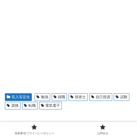
収入安定化
勉強
就職
技術士
自己投資
試験
資格
転職
電気電子
関連記事
免責事項/プライバシーポリシー
お問合せ