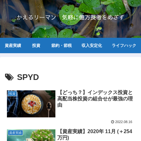
かえるリーマン 気軽に億万長者をめざす
資産実績
投資
節約・節税
収入安定化
ライフハック
SPYD
【どっち？】インデックス投資と
投資
高配当株投資の組合せが最強の理
由
2022.08.16
【資産実績】2020年 11月 (＋254
資産実績
万円)