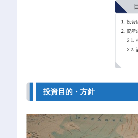
投資
資産
投資目的・方針