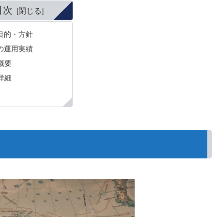
目次
目的・方針
の運用実績
概要
詳細