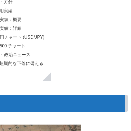
・方針
用実績
実績：概要
実績：詳細
円チャート (USD/JPY)
P500 チャート
・政治ニュース
短期的な下落に備える